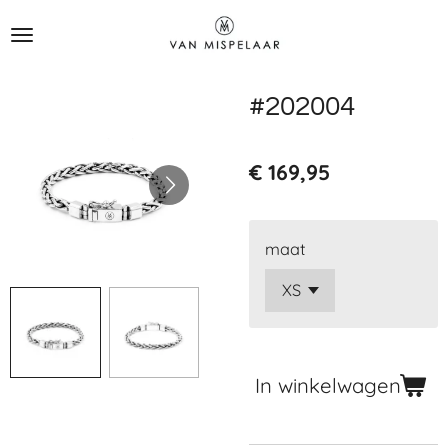
Ga
direct
naar
de
#202004
hoofdinhoud
€ 169,95
maat
In winkelwagen