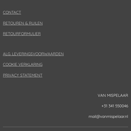
c
s
u
e
t
T
CONTACT
b
a
u
o
g
b
RETOUREN & RUILEN
o
r
e
k
a
RETOURFORMULIER
m
ALG. LEVERINGSVOORWAARDEN
COOKIE VERKLARING
PRIVACY STATEMENT
VAN MISPELAAR
+31 341 550046
mail@vanmispelaar.nl