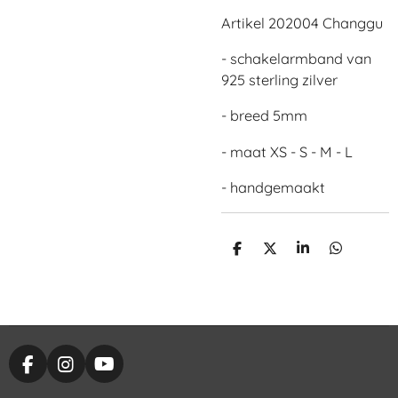
Artikel 202004 Changgu
- schakelarmband van
925 sterling zilver
- breed 5mm
- maat XS - S - M - L
- handgemaakt
D
D
S
D
e
e
h
e
l
e
a
l
e
l
r
e
n
e
n
F
I
Y
a
n
o