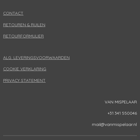
c
s
u
e
t
T
CONTACT
b
a
u
o
g
b
RETOUREN & RUILEN
o
r
e
k
a
RETOURFORMULIER
m
ALG. LEVERINGSVOORWAARDEN
COOKIE VERKLARING
PRIVACY STATEMENT
VAN MISPELAAR
+31 341 550046
mail@vanmispelaar.nl