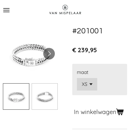
Ga
direct
naar
de
#201001
hoofdinhoud
€ 239,95
maat
In winkelwagen