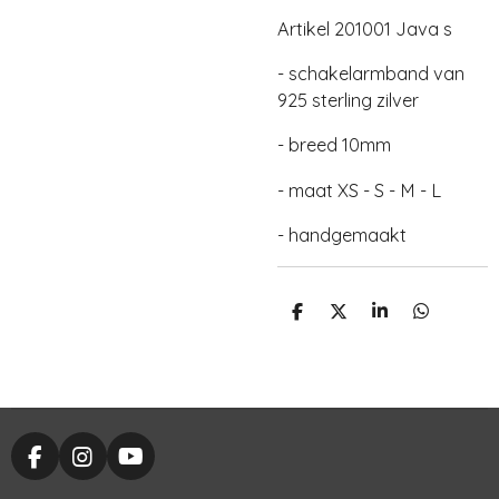
Artikel 201001 Java s
- schakelarmband van
925 sterling zilver
- breed 10mm
- maat XS - S - M - L
- handgemaakt
D
D
S
D
e
e
h
e
l
e
a
l
e
l
r
e
n
e
n
F
I
Y
a
n
o