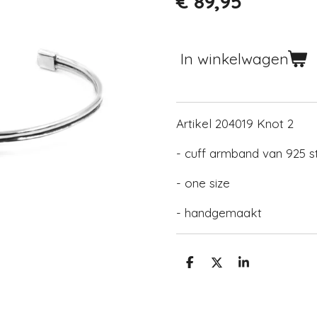
€ 89,95
In winkelwagen
Artikel 204019 Knot 2
- cuff armband van 925 ste
- one size
- handgemaakt
D
D
S
e
e
h
l
e
a
e
l
r
n
e